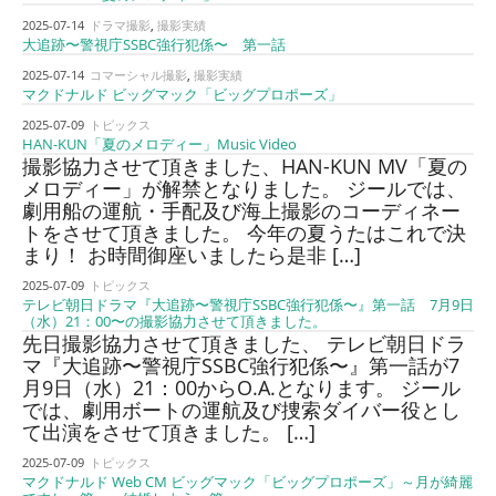
2025-07-14
ドラマ撮影
,
撮影実績
大追跡〜警視庁SSBC強行犯係〜 第一話
2025-07-14
コマーシャル撮影
,
撮影実績
マクドナルド ビッグマック「ビッグプロポーズ」
2025-07-09
トピックス
HAN-KUN「夏のメロディー」Music Video
撮影協力させて頂きました、HAN-KUN MV「夏の
メロディー」が解禁となりました。 ジールでは、
劇用船の運航・手配及び海上撮影のコーディネー
トをさせて頂きました。 今年の夏うたはこれで決
まり！ お時間御座いましたら是非 […]
2025-07-09
トピックス
テレビ朝日ドラマ『大追跡〜警視庁SSBC強行犯係〜』第一話 7月9日
（水）21：00〜の撮影協力させて頂きました。
先日撮影協力させて頂きました、 テレビ朝日ドラ
マ『大追跡〜警視庁SSBC強行犯係〜』第一話が7
月9日（水）21：00からO.A.となります。 ジール
では、劇用ボートの運航及び捜索ダイバー役とし
て出演をさせて頂きました。 […]
2025-07-09
トピックス
マクドナルド Web CM ビッグマック「ビッグプロポーズ」～月が綺麗