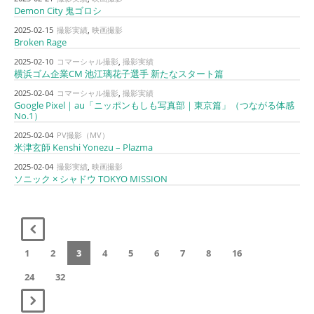
Demon City 鬼ゴロシ
2025-02-15
撮影実績
,
映画撮影
Broken Rage
2025-02-10
コマーシャル撮影
,
撮影実績
横浜ゴム企業CM 池江璃花子選手 新たなスタート篇
2025-02-04
コマーシャル撮影
,
撮影実績
Google Pixel｜au「ニッポンもしも写真部｜東京篇」（つながる体感
No.1）
2025-02-04
PV撮影（MV）
米津玄師 Kenshi Yonezu – Plazma
2025-02-04
撮影実績
,
映画撮影
ソニック × シャドウ TOKYO MISSION
1
2
3
4
5
6
7
8
16
24
32