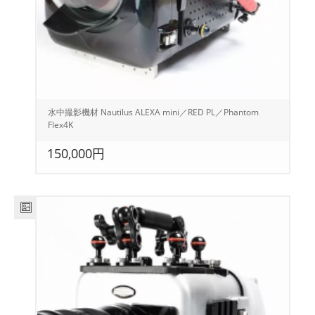
水中撮影機材 Nautilus ALEXA mini／RED PL／Phantom
Flex4K
150,000円