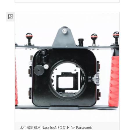
水中撮影機材 NautilusNEO S1H for Panasonic