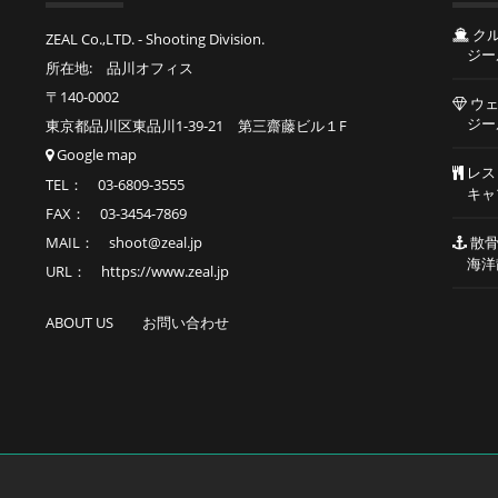
ク
ZEAL Co.,LTD. - Shooting Division.
ジー
所在地: 品川オフィス
〒140-0002
ウェ
ジー
東京都品川区東品川1-39-21 第三齋藤ビル１F
Google map
レス
TEL： 03-6809-3555
キャ
FAX： 03-3454-7869
MAIL： shoot@zeal.jp
散骨
海洋
URL： https://www.zeal.jp
ABOUT US
お問い合わせ