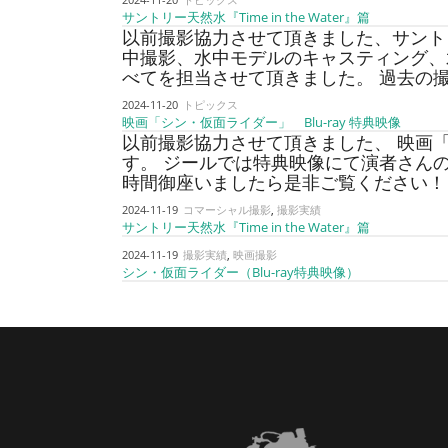
サントリー天然水『Time in the Water』篇
以前撮影協力させて頂きました、サント
中撮影、水中モデルのキャスティング、
べてを担当させて頂きました。 過去の撮影
2024-11-20
トピックス
映画「シン・仮面ライダー」 Blu-ray 特典映像
以前撮影協力させて頂きました、 映画「シ
す。 ジールでは特典映像にて演者さん
時間御座いましたら是非ご覧ください！ 映
2024-11-19
コマーシャル撮影
,
撮影実績
サントリー天然水『Time in the Water』篇
2024-11-19
撮影実績
,
映画撮影
シン・仮面ライダー（Blu-ray特典映像）