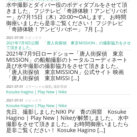
水中撮影とダイバー役のボディダブルをさせて頂
きました、フジテレビ「奇跡体験！アンビリバボ
ー」が7月15日（木）20:00〜OAします。 お時間
御座いましたら是非ご覧ください！ フジテレビ
「奇跡体験！アンビリバボー」 7月 […]
2021-07-09
トピックス
2021年7月9日公開 「唐人街探偵 東京MISSION」の撮影協力をさせ
て頂きました。
2021年7月9日ロードショー「唐人街探偵 東京
MISSION」の船舶撮影のトータルコーディネート
及び水中撮影の撮影協力をさせて頂きました。
「唐人街探偵 東京MISSION」公式サイト 映画
「唐人街探偵 東京MISSI […]
2021-07-01
コマーシャル撮影
,
撮影実績
Kosuke Hagino | Play New | Nike
2021-07-01
トピックス
Kosuke Hagino | Play New | Nike
先日、撮影しましたNIKI PV 青の洞窟 Kosuke
Hagino | Play New | Nikeが解禁しました。 水中
撮影をさせて頂きました。 お時間御座いましたら
是非ご覧ください！ Kosuke Hagino […]