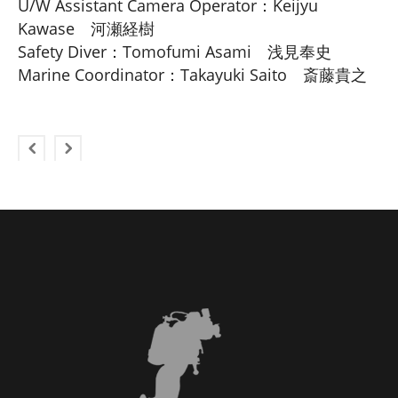
U/W Assistant Camera Operator：Keijyu
Kawase 河瀬経樹
Safety Diver：Tomofumi Asami 浅見奉史
Marine Coordinator：Takayuki Saito 斎藤貴之