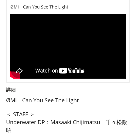
ØMI Can You See The Light
詳細
ØMI Can You See The Light
＜ STAFF ＞
Underwater DP：Masaaki Chijimatsu 千々松政
昭