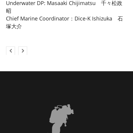
Underwater DP: Masaaki Chijimatsu 千々松政
昭
Chief Marine Coordinator：Dice-K Ishizuka 石
塚大介