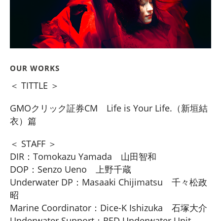
OUR WORKS
＜ TITTLE ＞
GMOクリック証券CM Life is Your Life.（新垣結
衣）篇
＜ STAFF ＞
DIR：Tomokazu Yamada 山田智和
DOP：Senzo Ueno 上野千蔵
Underwater DP：Masaaki Chijimatsu 千々松政
昭
Marine Coordinator：Dice-K Ishizuka 石塚大介
Underwater Support：RED Underwater Unit