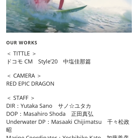
OUR WORKS
＜ TITTLE ＞
ドコモ CM Style’20 中塩佳那篇
＜ CAMERA ＞
RED EPIC DRAGON
＜ STAFF ＞
DIR：Yutaka Sano サノ☆ユタカ
DOP：Masahiro Shoda 正田真弘
Underwater DP：Masaaki Chijimatsu 千々松政
昭
Marine Coordinator：Yoshihiko Kato 加藤義彦