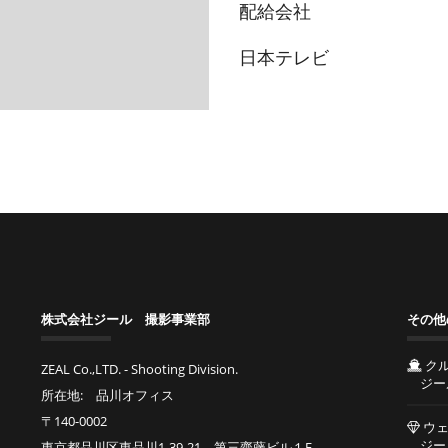
配給会社
日本テレビ
株式会社ジール 撮影事業部
その他
ク
ZEAL Co.,LTD. - Shooting Division.
ジー
所在地: 品川オフィス
〒140-0002
ウェ
ジー
東京都品川区東品川1-39-21 第三齋藤ビル１F