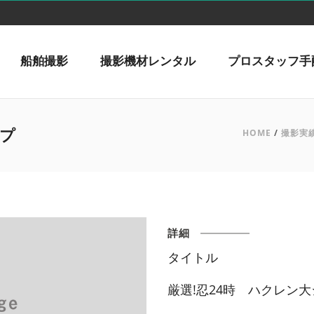
船舶撮影
撮影機材レンタル
プロスタッフ手
ンプ
HOME
/
撮影実
詳細
タイトル
厳選!忍24時 ハクレン