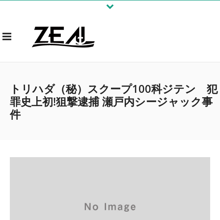
トリハダ（秘）スクープ100科ジテン 犯
罪史上初!狙撃逮捕 瀬戸内シージャック事
件