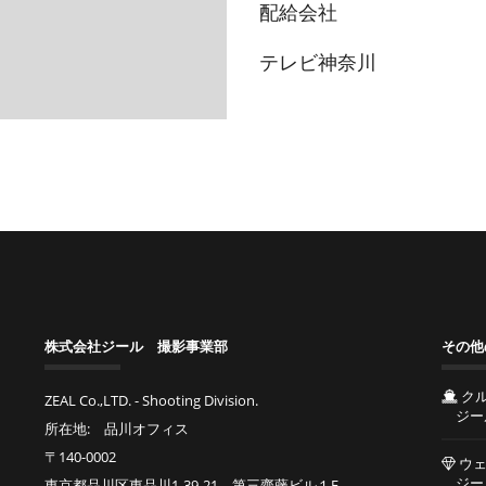
配給会社
テレビ神奈川
株式会社ジール 撮影事業部
その他
ク
ZEAL Co.,LTD. - Shooting Division.
ジー
所在地: 品川オフィス
〒140-0002
ウェ
ジー
東京都品川区東品川1-39-21 第三齋藤ビル１F