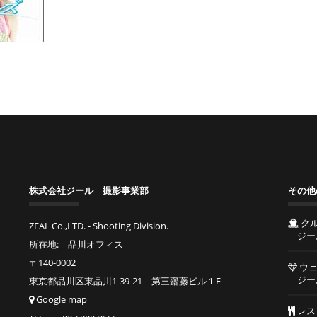
株式会社ジール 撮影事業部
その他
ク
ZEAL Co.,LTD. - Shooting Division.
ジー
所在地: 品川オフィス
〒140-0002
ウェ
ジー
東京都品川区東品川1-39-21 第三齋藤ビル１F
Google map
レス