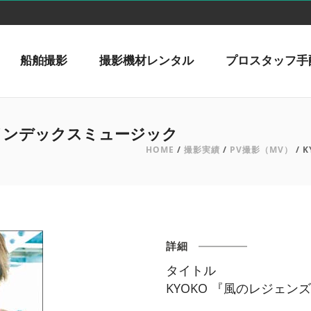
船舶撮影
撮影機材レンタル
プロスタッフ手
 インデックスミュージック
HOME
/
撮影実績
/
PV撮影（MV）
/ 
詳細
タイトル
KYOKO 『風のレジェ